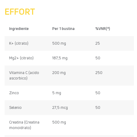
EFFORT
Ingrediente
Per 1 bustina
%VNR(*)
K+ (citrato)
500 mg
25
Mg2+ (citrato)
187,5 mg
50
Vitamina C (acido
200 mg
250
ascorbico)
Zinco
5 mg
50
Selenio
27,5 mcg
50
Creatina (Creatina
500 mg
monoidrato)