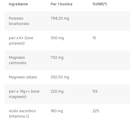
Ingrediente
Per 1 bustina
%VNR(*)
Potassio
768,20 mg
bicarbonato
pari a K+ (ione
300 mg
15
potassio)
Magnesio
702 mg
carbonato
Magnesio lattato
392,50 mg
pari a Mg++ (ione
220 mg
59
magnesio)
Acido ascorbico
180 mg
225
(Vitamina C)