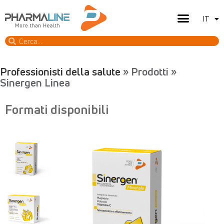
SINERGEN® Effort – bustine
IT
EN
Professionisti della salute
» Prodotti »
Sinergen Linea
Formati disponibili