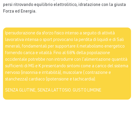
persi ritrovando equilibrio elettrolitico, idratazione con la giusta
Forza ed Energia.
Ipersudorazione da sforzo fisico intenso a seguito di attività
SINERGEN® Effort – bustine
lavorativa intensa o sport provocano la perdita di liquidi e di Sali
minerali, fondamentali per supportare il metabolismo energetico
fornendo carica e vitalità. Fino al 68% della popolazione
occidentale potrebbe non introdurre con l’alimentazione quantità
sufficienti di MG e K presentando sintomi come a carico del sistema
nervoso (insonnia e irritabilità), muscolare ( contrazione e
stanchezza) cardiaco (ipotensione e tachicardia).
SENZA GLUTINE, SENZA LATTOSIO. GUSTO LIMONE