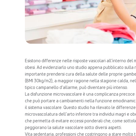
Esistono differenze nelle risposte vascolari all’interno del m
obesi. Ad evidenziarlo uno studio appena pubblicato sulla
importante prendersi cura della salute delle proprie gambe, 
(BMI 30kg/m2), a maggior ragione nella stagione calda, nella
tipico campanello d’allarme, può diventare più intenso.
La disfunzione microvascolare è una complicanza precoce n
che può portare a cambiamenti nella funzione emodinamica e
il sistema vascolare. Questo studio ha rilevato le differenze
microvascolatura dell’arto inferiore tra individui magri e obes
che permetta di evitare eccessi ponderali che, come sottol
peggiorano la salute vascolare sotto diversi aspetti.
Vita sedentaria, professioni che costringono a stare molt