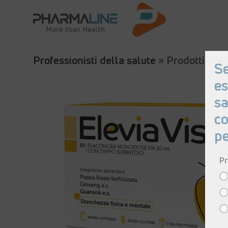
Professionisti della salute
» Prodotti »
El
Se
es
sa
co
pe
Pr