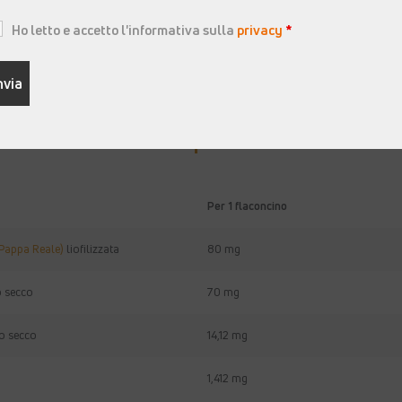
1 flaconcino la mattina, pr
Ho letto e accetto l'informativa sulla
privacy
*
Confezione
10 flaconcini con tappo do
Per 1 flaconcino
(Pappa Reale)
liofilizzata
80 mg
o secco
70 mg
to secco
14,12 mg
1,412 mg