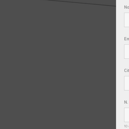
N
E
Ci
N.
10 