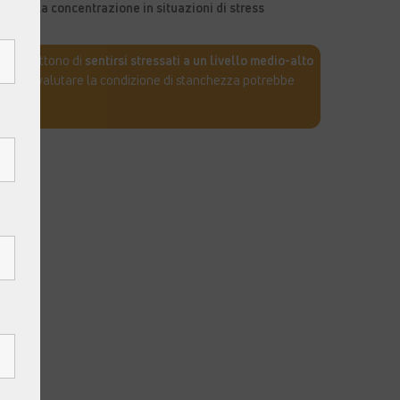
iche e la concentrazione in situazioni di stress
0
ammettono di
sentirsi stressati a un livello medio-alto
 Sottovalutare la condizione di stanchezza potrebbe