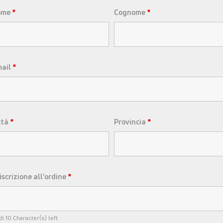
potenziare le prestazioni fis
ome
*
Cognome
*
Lo sapevi che quasi
8 italiani su 1
(circa il 77% della popolazione)
?
farla diventare cronica.
mail
*
Utile per
ttà
*
Provincia
*
 iscrizione all'ordine
*
Dose
di 10 Character(s) left