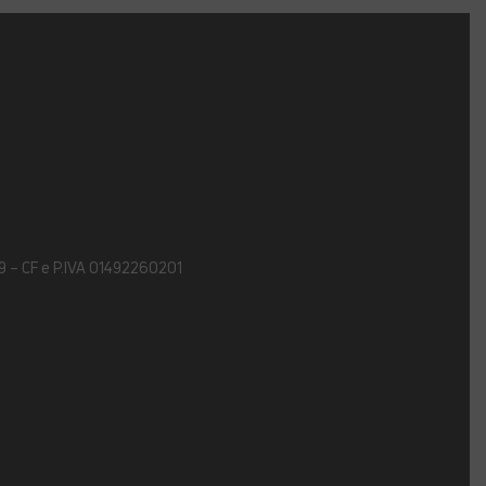
9 – CF e P.IVA 01492260201