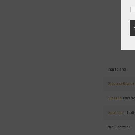
Ingredienti
Gelatina Reale 
Ginseng
estratt
Guaranà
estrat
di cui caffeina